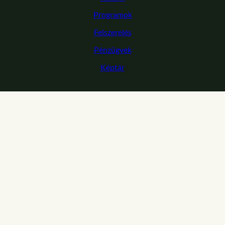
Programok
Felszerelés
Pénzügyek
Képtár