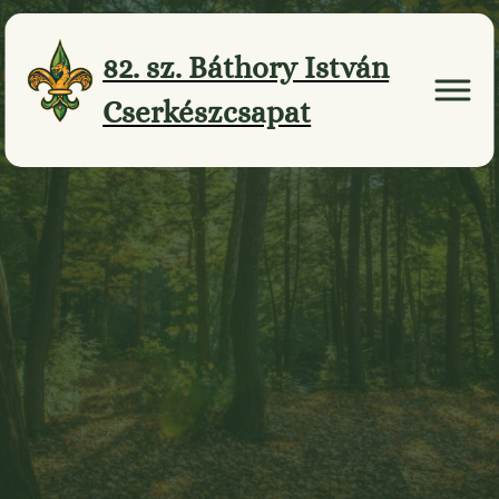
Ugrás
a
82. sz. Báthory István
tartalomhoz
Cserkészcsapat