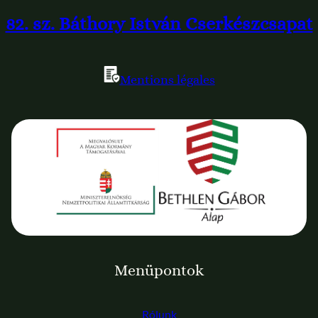
82. sz. Báthory István Cserkészcsapat
Mentions légales
Menüpontok
Rólunk