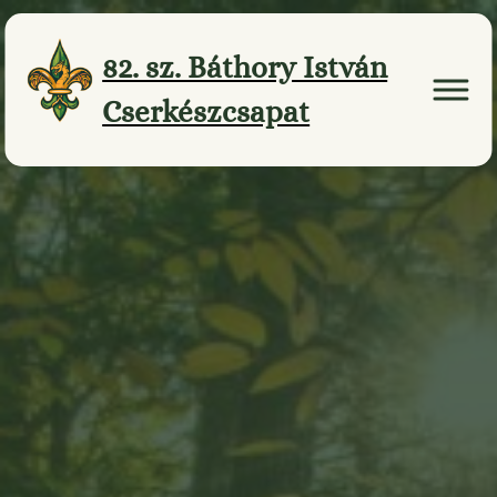
Ugrás
a
82. sz. Báthory István
tartalomhoz
Cserkészcsapat