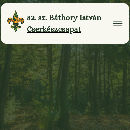
Ugrás
a
82. sz. Báthory István
tartalomhoz
Cserkészcsapat