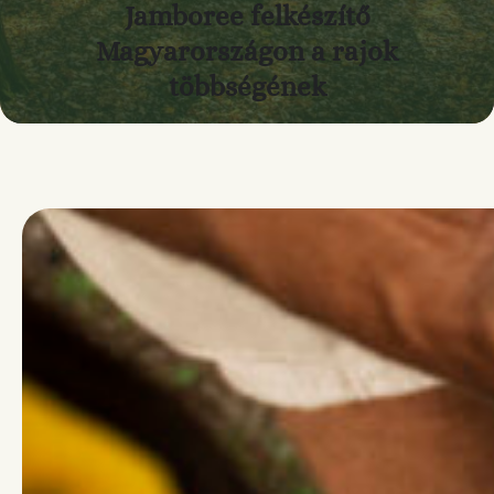
Jamboree felkészítő
Magyarországon a rajok
többségének