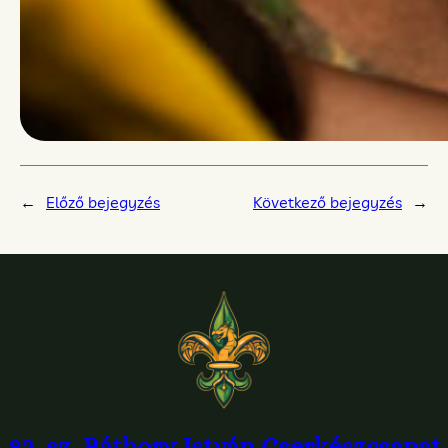
←
Előző bejegyzés
Következő bejegyzés
→
82. sz. Báthory István Cserkészcsapat