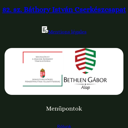
82. sz. Báthory István Cserkészcsapat
Mentions légales
Menüpontok
Rólunk