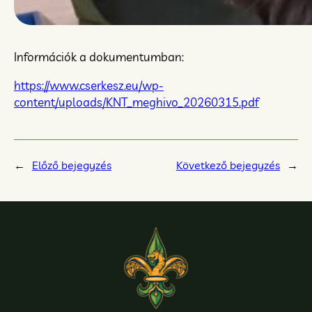
Információk a dokumentumban:
https://www.cserkesz.eu/wp-
content/uploads/KNT_meghivo_20260315.pdf
←
Előző bejegyzés
Következő bejegyzés
→