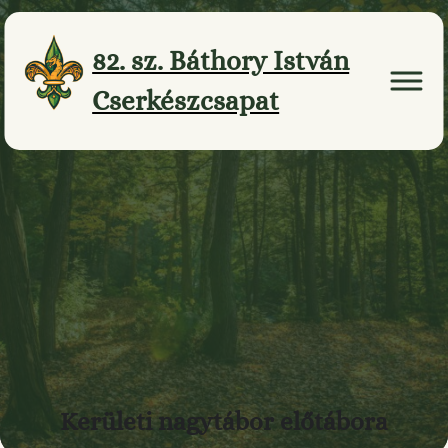
Ugrás
a
82. sz. Báthory István
tartalomhoz
Cserkészcsapat
Kerületi nagytábor előtábora