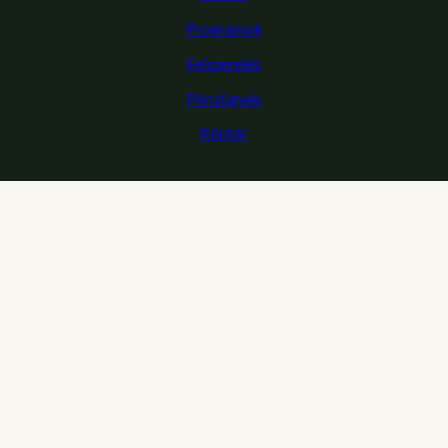
Programok
Felszerelés
Pénzügyek
Képtár