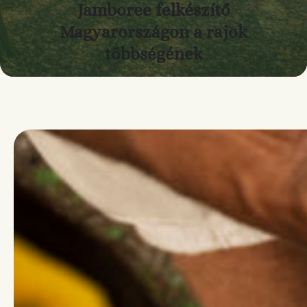
Jamboree felkészítő
Magyarországon a rajok
többségének