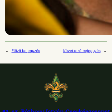
←
Előző bejegyzés
Következő bejegyzés
→
82. sz. Báthory István Cserkészcsapat