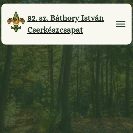
Ugrás
a
82. sz. Báthory István
tartalomhoz
Cserkészcsapat